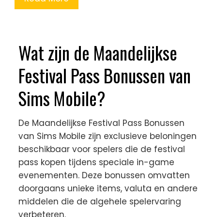
Wat zijn de Maandelijkse
Festival Pass Bonussen van
Sims Mobile?
De Maandelijkse Festival Pass Bonussen
van Sims Mobile zijn exclusieve beloningen
beschikbaar voor spelers die de festival
pass kopen tijdens speciale in-game
evenementen. Deze bonussen omvatten
doorgaans unieke items, valuta en andere
middelen die de algehele spelervaring
verbeteren.