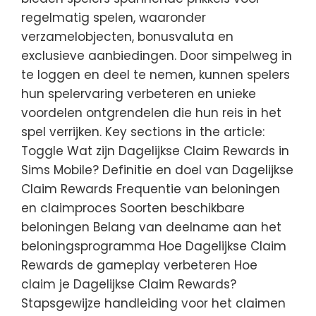
regelmatig spelen, waaronder
verzamelobjecten, bonusvaluta en
exclusieve aanbiedingen. Door simpelweg in
te loggen en deel te nemen, kunnen spelers
hun spelervaring verbeteren en unieke
voordelen ontgrendelen die hun reis in het
spel verrijken. Key sections in the article:
Toggle Wat zijn Dagelijkse Claim Rewards in
Sims Mobile? Definitie en doel van Dagelijkse
Claim Rewards Frequentie van beloningen
en claimproces Soorten beschikbare
beloningen Belang van deelname aan het
beloningsprogramma Hoe Dagelijkse Claim
Rewards de gameplay verbeteren Hoe
claim je Dagelijkse Claim Rewards?
Stapsgewijze handleiding voor het claimen