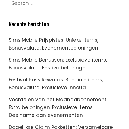
Search
for:
Recente berichten
Sims Mobile Prijspistes: Unieke items,
Bonusvaluta, Evenementbeloningen
Sims Mobile Bonussen: Exclusieve items,
Bonusvaluta, Festivalbeloningen
Festival Pass Rewards: Speciale items,
Bonusvaluta, Exclusieve inhoud
Voordelen van het Maandabonnement:
Extra beloningen, Exclusieve items,
Deelname aan evenementen
Dagelijkse Claim Pakketten: Verzamelbare