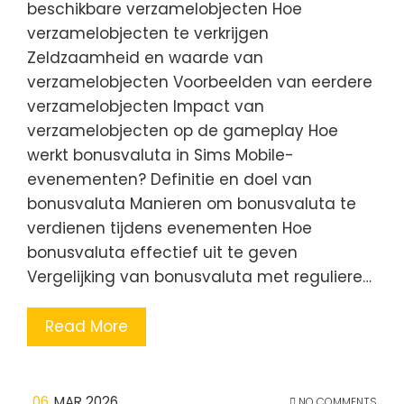
beschikbare verzamelobjecten Hoe
verzamelobjecten te verkrijgen
Zeldzaamheid en waarde van
verzamelobjecten Voorbeelden van eerdere
verzamelobjecten Impact van
verzamelobjecten op de gameplay Hoe
werkt bonusvaluta in Sims Mobile-
evenementen? Definitie en doel van
bonusvaluta Manieren om bonusvaluta te
verdienen tijdens evenementen Hoe
bonusvaluta effectief uit te geven
Vergelijking van bonusvaluta met reguliere…
Read More
06
MAR 2026
NO COMMENTS