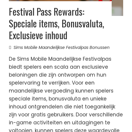
Festival Pass Rewards:
Speciale items, Bonusvaluta,
Exclusieve inhoud
Sims Mobile Maandelijkse Festivalpas Bonussen
De Sims Mobile Maandelijkse Festivalpas
biedt spelers een scala aan exclusieve
beloningen die zijn ontworpen om hun
spelervaring te verrijken. Voor een
maandelijkse vergoeding kunnen spelers
speciale items, bonusvaluta en unieke
inhoud ontgrendelen die niet toegankelijk
zijn voor gratis gebruikers. Door verschillende
in-game activiteiten en uitdagingen te
voltooien, kunnen spelers deze waardevolle