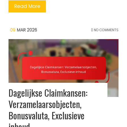
Read More
09
MAR 2026
NO COMMENTS
Dagelijkse Claimkansen:
Verzamelaarsobjecten,
Bonusvaluta, Exclusieve
inhoud