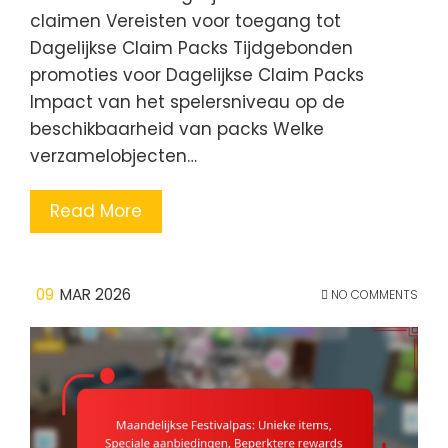
claimen Vereisten voor toegang tot
Dagelijkse Claim Packs Tijdgebonden
promoties voor Dagelijkse Claim Packs
Impact van het spelersniveau op de
beschikbaarheid van packs Welke
verzamelobjecten…
Read More
09
MAR 2026
NO COMMENTS