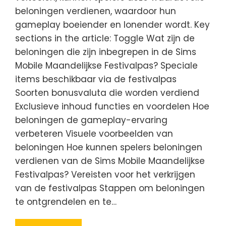
beloningen verdienen, waardoor hun
gameplay boeiender en lonender wordt. Key
sections in the article: Toggle Wat zijn de
beloningen die zijn inbegrepen in de Sims
Mobile Maandelijkse Festivalpas? Speciale
items beschikbaar via de festivalpas
Soorten bonusvaluta die worden verdiend
Exclusieve inhoud functies en voordelen Hoe
beloningen de gameplay-ervaring
verbeteren Visuele voorbeelden van
beloningen Hoe kunnen spelers beloningen
verdienen van de Sims Mobile Maandelijkse
Festivalpas? Vereisten voor het verkrijgen
van de festivalpas Stappen om beloningen
te ontgrendelen en te…