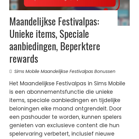
Maandelijkse Festivalpas:
Unieke items, Speciale
aanbiedingen, Beperktere
rewards
Sims Mobile Maandelijkse Festivalpas Bonussen
Het Maandelijkse Festivalpas in Sims Mobile
is een abonnementsfunctie die unieke
items, speciale aanbiedingen en tijdelijke
beloningen elke maand ontgrendelt. Door
een pashouder te worden, kunnen spelers
genieten van exclusieve content die hun
spelervaring verbetert, inclusief nieuwe