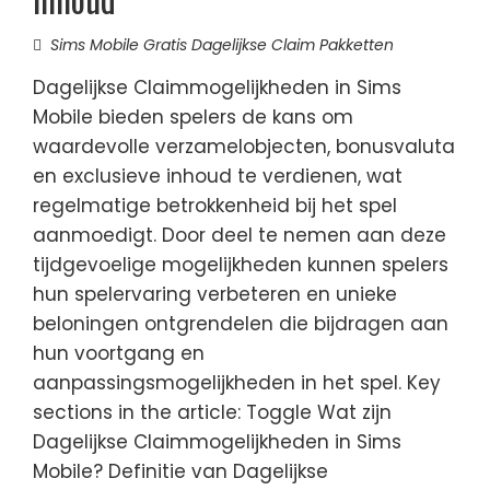
Sims Mobile Gratis Dagelijkse Claim Pakketten
Dagelijkse Claimmogelijkheden in Sims
Mobile bieden spelers de kans om
waardevolle verzamelobjecten, bonusvaluta
en exclusieve inhoud te verdienen, wat
regelmatige betrokkenheid bij het spel
aanmoedigt. Door deel te nemen aan deze
tijdgevoelige mogelijkheden kunnen spelers
hun spelervaring verbeteren en unieke
beloningen ontgrendelen die bijdragen aan
hun voortgang en
aanpassingsmogelijkheden in het spel. Key
sections in the article: Toggle Wat zijn
Dagelijkse Claimmogelijkheden in Sims
Mobile? Definitie van Dagelijkse