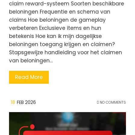
claim reward-systeem Soorten beschikbare
beloningen Frequentie en schema van
claims Hoe beloningen de gameplay
verbeteren Exclusieve items en hun
betekenis Hoe kan ik mijn dagelijkse
beloningen toegang krijgen en claimen?
Stapsgewijze handleiding voor het claimen
van beloningen…
Read More
18
FEB 2026
NO COMMENTS