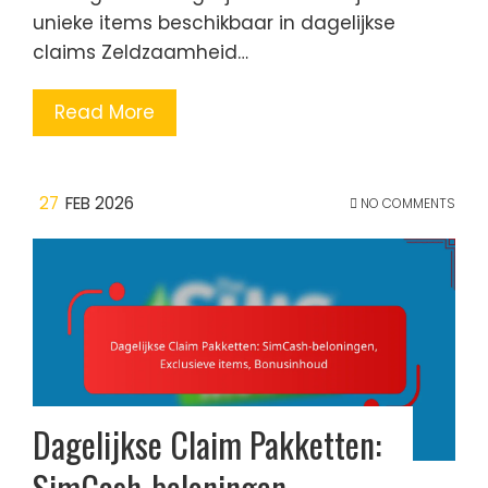
unieke items beschikbaar in dagelijkse
claims Zeldzaamheid…
Read More
27
FEB 2026
NO COMMENTS
Dagelijkse Claim Pakketten:
SimCash-beloningen,