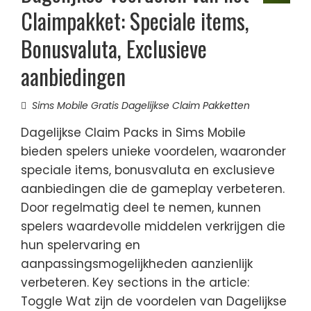
Claimpakket: Speciale items,
Bonusvaluta, Exclusieve
aanbiedingen
Sims Mobile Gratis Dagelijkse Claim Pakketten
Dagelijkse Claim Packs in Sims Mobile
bieden spelers unieke voordelen, waaronder
speciale items, bonusvaluta en exclusieve
aanbiedingen die de gameplay verbeteren.
Door regelmatig deel te nemen, kunnen
spelers waardevolle middelen verkrijgen die
hun spelervaring en
aanpassingsmogelijkheden aanzienlijk
verbeteren. Key sections in the article:
Toggle Wat zijn de voordelen van Dagelijkse