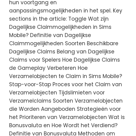
hun voortgang en
aanpassingsmogelijkheden in het spel. Key
sections in the article: Toggle Wat zijn
Dagelijkse Claimmogelijkheden in Sims
Mobile? Definitie van Dagelijkse
Claimmogelijkheden Soorten Beschikbare
Dagelijkse Claims Belang van Dagelijkse
Claims voor Spelers Hoe Dagelijkse Claims
de Gameplay Verbeteren Hoe
Verzamelobjecten te Claim in Sims Mobile?
Stap-voor-Stap Proces voor het Claim van
Verzamelobjecten Tijdslimieten voor
Verzamelclaims Soorten Verzamelobjecten
die Worden Aangeboden Strategieën voor
het Prioriteren van Verzamelobjecten Wat is
Bonusvaluta en Hoe Wordt het Verdiend?
Definitie van Bonusvaluta Methoden om