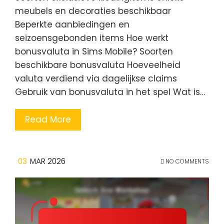
meubels en decoraties beschikbaar
Beperkte aanbiedingen en
seizoensgebonden items Hoe werkt
bonusvaluta in Sims Mobile? Soorten
beschikbare bonusvaluta Hoeveelheid
valuta verdiend via dagelijkse claims
Gebruik van bonusvaluta in het spel Wat is…
Read More
03
MAR 2026
NO COMMENTS