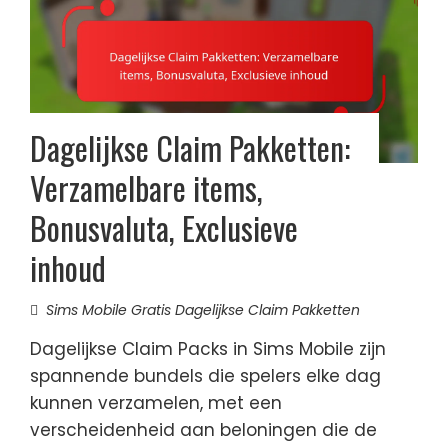
Dagelijkse Claim Pakketten:
Verzamelbare items,
Bonusvaluta, Exclusieve
inhoud
Sims Mobile Gratis Dagelijkse Claim Pakketten
Dagelijkse Claim Packs in Sims Mobile zijn
spannende bundels die spelers elke dag
kunnen verzamelen, met een
verscheidenheid aan beloningen die de