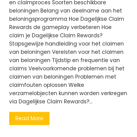
en claimproces Soorten beschikbare
beloningen Belang van deelname aan het
beloningsprogramma Hoe Dagelijkse Claim
Rewards de gameplay verbeteren Hoe
claim je Dagelijkse Claim Rewards?
Stapsgewijze handleiding voor het claimen
van beloningen Vereisten voor het claimen
van beloningen Tijdstip en frequentie van
claims Veelvoorkomende problemen bij het
claimen van beloningen Problemen met
claimfouten oplossen Welke
verzamelobjecten kunnen worden verkregen
via Dagelijkse Claim Rewards?…
Read More