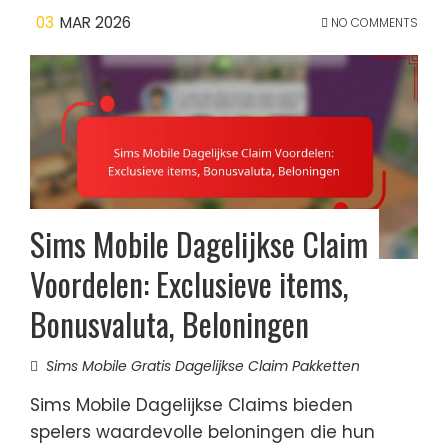
03
MAR 2026
NO COMMENTS
Sims Mobile Dagelijkse Claim
Voordelen: Exclusieve items,
Bonusvaluta, Beloningen
Sims Mobile Gratis Dagelijkse Claim Pakketten
Sims Mobile Dagelijkse Claims bieden
spelers waardevolle beloningen die hun