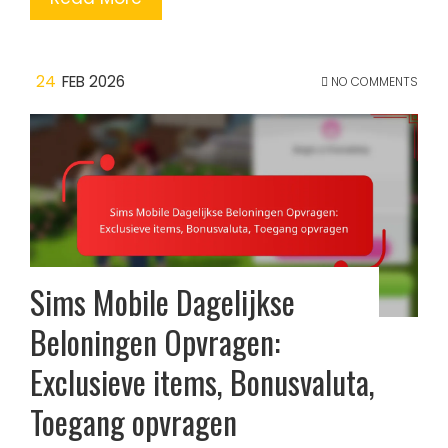
24
FEB 2026
NO COMMENTS
Sims Mobile Dagelijkse
Beloningen Opvragen:
Exclusieve items, Bonusvaluta,
Toegang opvragen