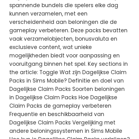
spannende bundels die spelers elke dag
kunnen verzamelen, met een
verscheidenheid aan beloningen die de
gameplay verbeteren. Deze packs bevatten
vaak verzamelobjecten, bonusvaluta en
exclusieve content, wat unieke
mogelijkheden biedt voor aanpassing en
vooruitgang binnen het spel. Key sections in
the article: Toggle Wat zijn Dagelijkse Claim
Packs in Sims Mobile? Definitie en doel van
Dagelijkse Claim Packs Soorten beloningen
in Dagelijkse Claim Packs Hoe Dagelijkse
Claim Packs de gameplay verbeteren
Frequentie en beschikbaarheid van
Dagelijkse Claim Packs Vergelijking met
andere beloningssystemen in Sims Mobile