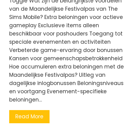
Toggle Wat zijn de belangrijkste voordelen
van de Maandelijkse Festivalpas van The
Sims Mobile? Extra beloningen voor actieve
gameplay Exclusieve items alleen
beschikbaar voor pashouders Toegang tot
speciale evenementen en activiteiten
Verbeterde game-ervaring door bonussen
Kansen voor gemeenschapsbetrokkenheid
Hoe accumuleren extra beloningen met de
Maandelijkse Festivalpas? Uitleg van
dagelijkse inlogbonussen Beloningsniveaus
en voortgang Evenement-specifieke
beloningen…
Read More