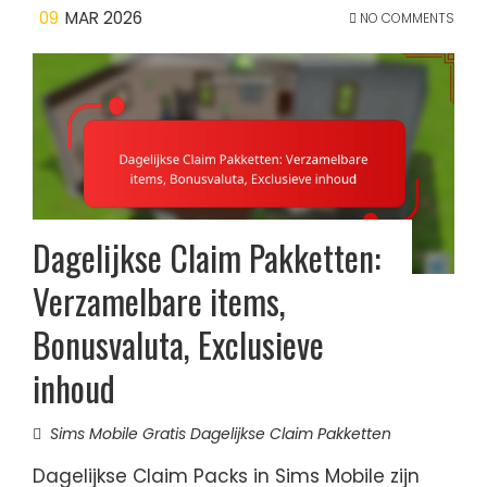
09
MAR 2026
NO COMMENTS
Dagelijkse Claim Pakketten:
Verzamelbare items,
Bonusvaluta, Exclusieve
inhoud
Sims Mobile Gratis Dagelijkse Claim Pakketten
Dagelijkse Claim Packs in Sims Mobile zijn