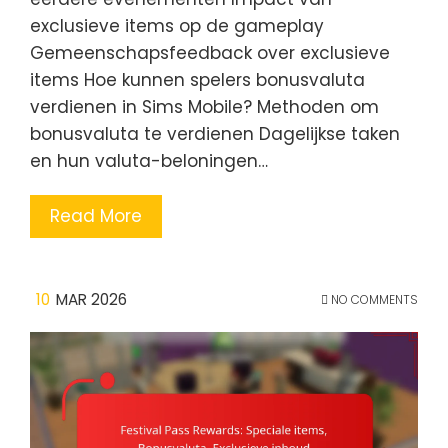
exclusieve items op de gameplay
Gemeenschapsfeedback over exclusieve
items Hoe kunnen spelers bonusvaluta
verdienen in Sims Mobile? Methoden om
bonusvaluta te verdienen Dagelijkse taken
en hun valuta-beloningen…
Read More
10
MAR 2026
NO COMMENTS