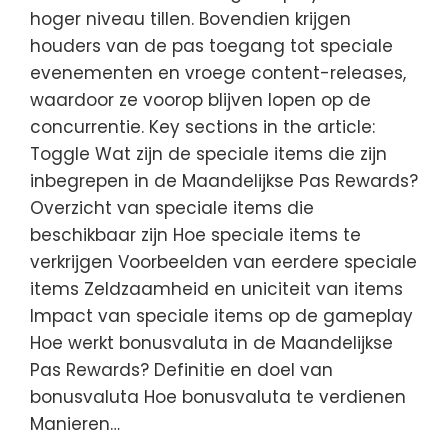
hoger niveau tillen. Bovendien krijgen
houders van de pas toegang tot speciale
evenementen en vroege content-releases,
waardoor ze voorop blijven lopen op de
concurrentie. Key sections in the article:
Toggle Wat zijn de speciale items die zijn
inbegrepen in de Maandelijkse Pas Rewards?
Overzicht van speciale items die
beschikbaar zijn Hoe speciale items te
verkrijgen Voorbeelden van eerdere speciale
items Zeldzaamheid en uniciteit van items
Impact van speciale items op de gameplay
Hoe werkt bonusvaluta in de Maandelijkse
Pas Rewards? Definitie en doel van
bonusvaluta Hoe bonusvaluta te verdienen
Manieren…