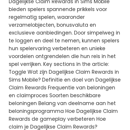
Dagelijkse Claim Rewards in Sims Mobile
bieden spelers spannende prikkels voor
regelmatig spelen, waaronder
verzamelobjecten, bonusvaluta en
exclusieve aanbiedingen. Door simpelweg in
te loggen en deel te nemen, kunnen spelers
hun spelervaring verbeteren en unieke
voordelen ontgrendelen die hun reis in het
spel verrijken. Key sections in the article:
Toggle Wat zijn Dagelijkse Claim Rewards in
Sims Mobile? Definitie en doel van Dagelijkse
Claim Rewards Frequentie van beloningen
en claimproces Soorten beschikbare
beloningen Belang van deelname aan het
beloningsprogramma Hoe Dagelijkse Claim
Rewards de gameplay verbeteren Hoe
claim je Dagelijkse Claim Rewards?