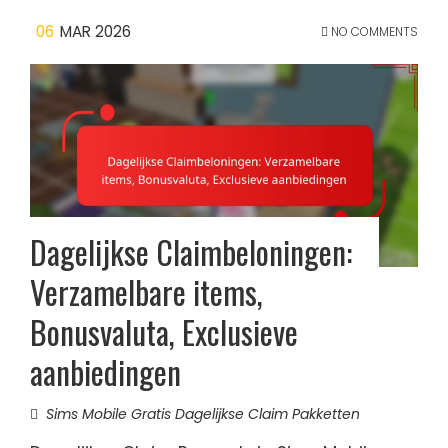
06
MAR 2026
NO COMMENTS
Dagelijkse Claimbeloningen:
Verzamelbare items,
Bonusvaluta, Exclusieve
aanbiedingen
Sims Mobile Gratis Dagelijkse Claim Pakketten