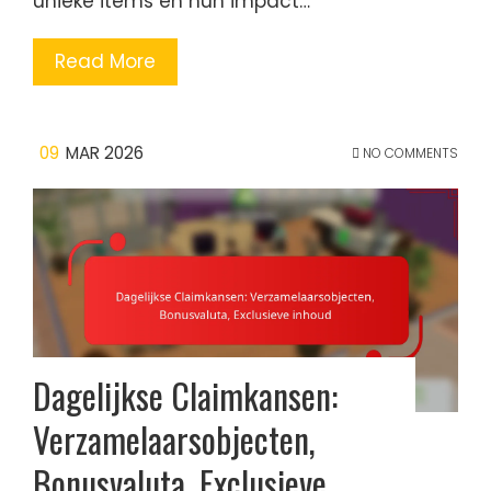
unieke items en hun impact…
Read More
09
MAR 2026
NO COMMENTS
Dagelijkse Claimkansen:
Verzamelaarsobjecten,
Bonusvaluta, Exclusieve