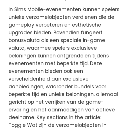
In Sims Mobile-evenementen kunnen spelers
unieke verzamelobjecten verdienen die de
gameplay verbeteren en esthetische
upgrades bieden. Bovendien fungeert
bonusvaluta als een speciale in-game
valuta, waarmee spelers exclusieve
beloningen kunnen ontgrendelen tijdens
evenementen met beperkte tijd. Deze
evenementen bieden ook een
verscheidenheid aan exclusieve
aanbiedingen, waaronder bundels voor
beperkte tijd en unieke beloningen, allemaal
gericht op het verrijken van de game-
ervaring en het aanmoedigen van actieve
deelname. Key sections in the article:
Toggle Wat zijn de verzamelobjecten in