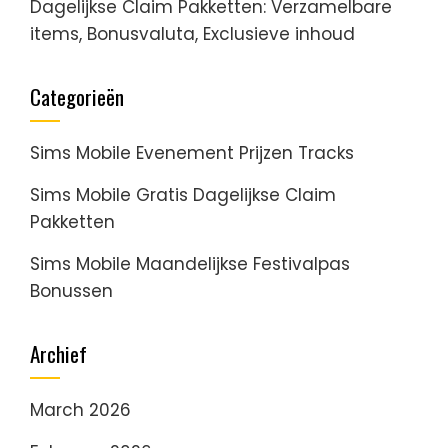
Dagelijkse Claim Pakketten: Verzamelbare
items, Bonusvaluta, Exclusieve inhoud
Categorieën
Sims Mobile Evenement Prijzen Tracks
Sims Mobile Gratis Dagelijkse Claim
Pakketten
Sims Mobile Maandelijkse Festivalpas
Bonussen
Archief
March 2026