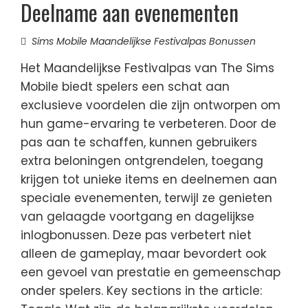
Deelname aan evenementen
Sims Mobile Maandelijkse Festivalpas Bonussen
Het Maandelijkse Festivalpas van The Sims
Mobile biedt spelers een schat aan
exclusieve voordelen die zijn ontworpen om
hun game-ervaring te verbeteren. Door de
pas aan te schaffen, kunnen gebruikers
extra beloningen ontgrendelen, toegang
krijgen tot unieke items en deelnemen aan
speciale evenementen, terwijl ze genieten
van gelaagde voortgang en dagelijkse
inlogbonussen. Deze pas verbetert niet
alleen de gameplay, maar bevordert ook
een gevoel van prestatie en gemeenschap
onder spelers. Key sections in the article: