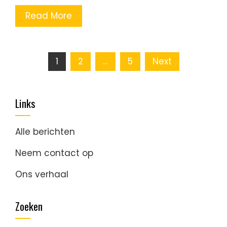
Read More
Posts
1
2
…
5
Next
pagination
Links
Alle berichten
Neem contact op
Ons verhaal
Zoeken