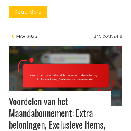
Read More
10
MAR 2026
NO COMMENTS
Voordelen van het
Maandabonnement: Extra
beloningen, Exclusieve items,