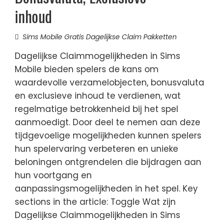
inhoud
Sims Mobile Gratis Dagelijkse Claim Pakketten
Dagelijkse Claimmogelijkheden in Sims
Mobile bieden spelers de kans om
waardevolle verzamelobjecten, bonusvaluta
en exclusieve inhoud te verdienen, wat
regelmatige betrokkenheid bij het spel
aanmoedigt. Door deel te nemen aan deze
tijdgevoelige mogelijkheden kunnen spelers
hun spelervaring verbeteren en unieke
beloningen ontgrendelen die bijdragen aan
hun voortgang en
aanpassingsmogelijkheden in het spel. Key
sections in the article: Toggle Wat zijn
Dagelijkse Claimmogelijkheden in Sims