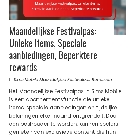
Maandelijkse Festivalpas:
Unieke items, Speciale
aanbiedingen, Beperktere
rewards
Sims Mobile Maandelijkse Festivalpas Bonussen
Het Maandelijkse Festivalpas in Sims Mobile
is een abonnementsfunctie die unieke
items, speciale aanbiedingen en tijdelijke
beloningen elke maand ontgrendelt. Door
een pashouder te worden, kunnen spelers
genieten van exclusieve content die hun