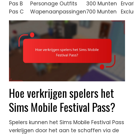
Pas B
Personage Outfits
300 Munten
Erva
Pas C
Wapenaanpassingen
700 Munten
Excl
Hoe verkrijgen spelers het
Sims Mobile Festival Pass?
Spelers kunnen het Sims Mobile Festival Pass
verkrijgen door het aan te schaffen via de