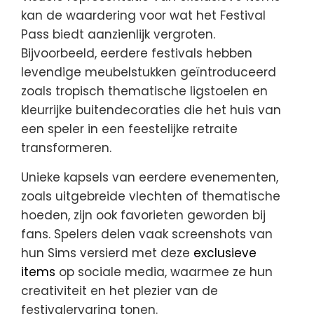
kan de waardering voor wat het Festival
Pass biedt aanzienlijk vergroten.
Bijvoorbeeld, eerdere festivals hebben
levendige meubelstukken geïntroduceerd
zoals tropisch thematische ligstoelen en
kleurrijke buitendecoraties die het huis van
een speler in een feestelijke retraite
transformeren.
Unieke kapsels van eerdere evenementen,
zoals uitgebreide vlechten of thematische
hoeden, zijn ook favorieten geworden bij
fans. Spelers delen vaak screenshots van
hun Sims versierd met deze
exclusieve
items
op sociale media, waarmee ze hun
creativiteit en het plezier van de
festivalervaring tonen.