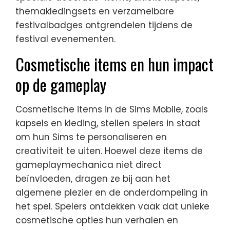
themakledingsets en verzamelbare
festivalbadges ontgrendelen tijdens de
festival evenementen.
Cosmetische items en hun impact
op de gameplay
Cosmetische items in de Sims Mobile, zoals
kapsels en kleding, stellen spelers in staat
om hun Sims te personaliseren en
creativiteit te uiten. Hoewel deze items de
gameplaymechanica niet direct
beïnvloeden, dragen ze bij aan het
algemene plezier en de onderdompeling in
het spel. Spelers ontdekken vaak dat unieke
cosmetische opties hun verhalen en