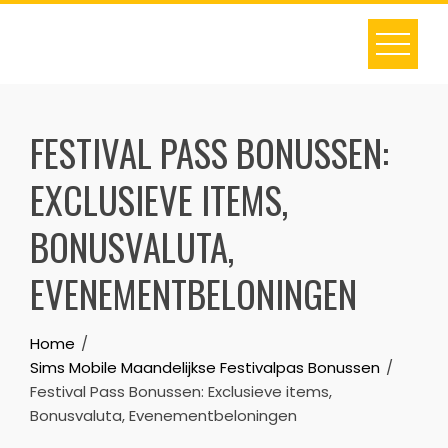
Skip
to
content
FESTIVAL PASS BONUSSEN:
EXCLUSIEVE ITEMS,
BONUSVALUTA,
EVENEMENTBELONINGEN
Home
Sims Mobile Maandelijkse Festivalpas Bonussen
Festival Pass Bonussen: Exclusieve items,
Bonusvaluta, Evenementbeloningen