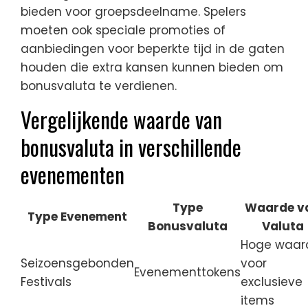
bieden voor groepsdeelname. Spelers
moeten ook speciale promoties of
aanbiedingen voor beperkte tijd in de gaten
houden die extra kansen kunnen bieden om
bonusvaluta te verdienen.
Vergelijkende waarde van
bonusvaluta in verschillende
evenementen
Type
Waarde v
Type Evenement
Bonusvaluta
Valuta
Hoge waar
Seizoensgebonden
voor
Evenementtokens
Festivals
exclusieve
items