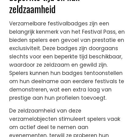
zeldzaamheid
Verzamelbare festivalbadges zijn een
belangrijk kenmerk van het Festival Pass, en
bieden spelers een gevoel van prestatie en
exclusiviteit. Deze badges zijn doorgaans
slechts voor een beperkte tijd beschikbaar,
waardoor ze zeldzaam en gewild zijn.
Spelers kunnen hun badges tentoonstellen
om hun deelname aan eerdere festivals te
demonstreren, wat een extra laag van
prestige aan hun profielen toevoegt.
De zeldzaamheid van deze
verzamelobjecten stimuleert spelers vaak
om actief deel te nemen aan
evenementen, terwijl ze proberen hun