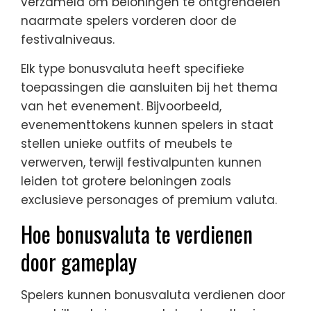
verzameld om beloningen te ontgrendelen
naarmate spelers vorderen door de
festivalniveaus.
Elk type bonusvaluta heeft specifieke
toepassingen die aansluiten bij het thema
van het evenement. Bijvoorbeeld,
evenementtokens kunnen spelers in staat
stellen unieke outfits of meubels te
verwerven, terwijl festivalpunten kunnen
leiden tot grotere beloningen zoals
exclusieve personages of premium valuta.
Hoe bonusvaluta te verdienen
door gameplay
Spelers kunnen bonusvaluta verdienen door