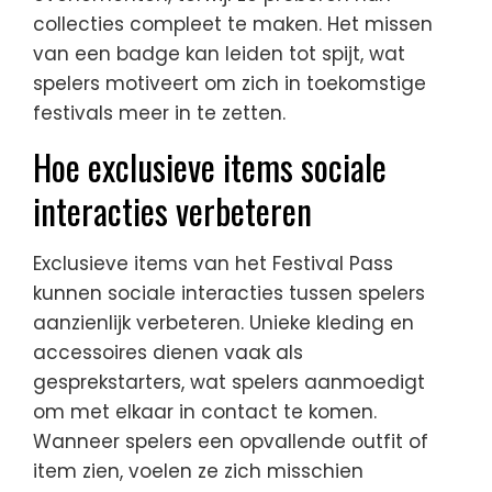
collecties compleet te maken. Het missen
van een badge kan leiden tot spijt, wat
spelers motiveert om zich in toekomstige
festivals meer in te zetten.
Hoe exclusieve items sociale
interacties verbeteren
Exclusieve items van het Festival Pass
kunnen sociale interacties tussen spelers
aanzienlijk verbeteren. Unieke kleding en
accessoires dienen vaak als
gesprekstarters, wat spelers aanmoedigt
om met elkaar in contact te komen.
Wanneer spelers een opvallende outfit of
item zien, voelen ze zich misschien