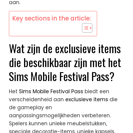
aan.
Key sections in the article:
Wat zijn de exclusieve items
die beschikbaar zijn met het
Sims Mobile Festival Pass?
Het
Sims Mobile
Festival Pass
biedt een
verscheidenheid aan
exclusieve items
die
de gameplay en
aanpassingsmogelijkheden verbeteren.
Spelers kunnen unieke meubelstukken,
speciale decoratie-items, unieke kapsels,