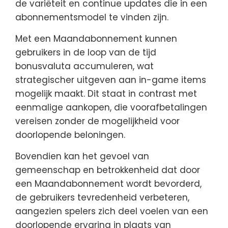
de variëteit en continue updates die in een
abonnementsmodel te vinden zijn.
Met een Maandabonnement kunnen
gebruikers in de loop van de tijd
bonusvaluta accumuleren, wat
strategischer uitgeven aan in-game items
mogelijk maakt. Dit staat in contrast met
eenmalige aankopen, die voorafbetalingen
vereisen zonder de mogelijkheid voor
doorlopende beloningen.
Bovendien kan het gevoel van
gemeenschap en betrokkenheid dat door
een Maandabonnement wordt bevorderd,
de gebruikers tevredenheid verbeteren,
aangezien spelers zich deel voelen van een
doorlopende ervaring in plaats van