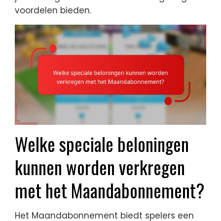
voordelen bieden.
Welke speciale beloningen
kunnen worden verkregen
met het Maandabonnement?
Het Maandabonnement biedt spelers een