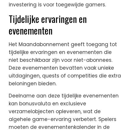
investering is voor toegewijde gamers.
Tijdelijke ervaringen en
evenementen
Het Maandabonnement geeft toegang tot
tijdelijke ervaringen en evenementen die
niet beschikbaar zijn voor niet-abonnees.
Deze evenementen bevatten vaak unieke
uitdagingen, quests of competities die extra
beloningen bieden.
Deelname aan deze tijdelijke evenementen
kan bonusvaluta en exclusieve
verzamelobjecten opleveren, wat de
algehele game-ervaring verbetert. Spelers
moeten de evenementenkalender in de