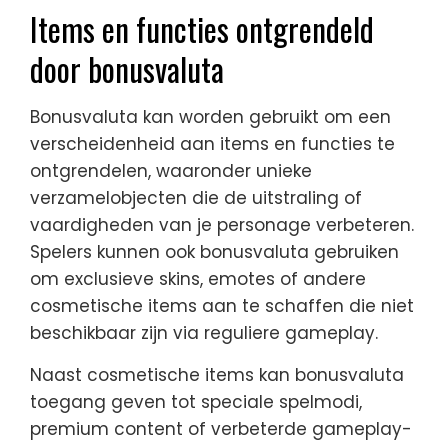
Items en functies ontgrendeld
door bonusvaluta
Bonusvaluta kan worden gebruikt om een
verscheidenheid aan items en functies te
ontgrendelen, waaronder unieke
verzamelobjecten die de uitstraling of
vaardigheden van je personage verbeteren.
Spelers kunnen ook bonusvaluta gebruiken
om exclusieve skins, emotes of andere
cosmetische items aan te schaffen die niet
beschikbaar zijn via reguliere gameplay.
Naast cosmetische items kan bonusvaluta
toegang geven tot speciale spelmodi,
premium content of verbeterde gameplay-