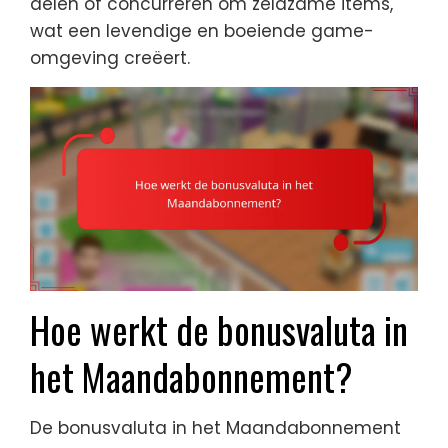
delen of concurreren om zeldzame items,
wat een levendige en boeiende game-
omgeving creëert.
Hoe werkt de bonusvaluta in
het Maandabonnement?
De bonusvaluta in het Maandabonnement