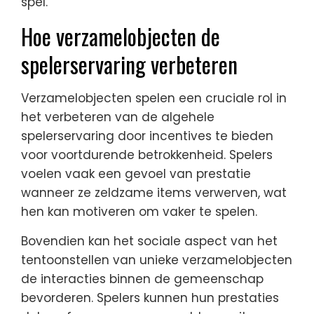
spel.
Hoe verzamelobjecten de
spelerservaring verbeteren
Verzamelobjecten spelen een cruciale rol in
het verbeteren van de algehele
spelerservaring door incentives te bieden
voor voortdurende betrokkenheid. Spelers
voelen vaak een gevoel van prestatie
wanneer ze zeldzame items verwerven, wat
hen kan motiveren om vaker te spelen.
Bovendien kan het sociale aspect van het
tentoonstellen van unieke verzamelobjecten
de interacties binnen de gemeenschap
bevorderen. Spelers kunnen hun prestaties