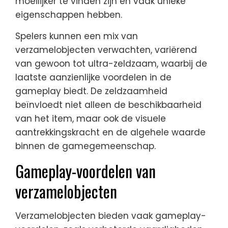
moeilijker te vinden zijn en vaak unieke
eigenschappen hebben.
Spelers kunnen een mix van
verzamelobjecten verwachten, variërend
van gewoon tot ultra-zeldzaam, waarbij de
laatste aanzienlijke voordelen in de
gameplay biedt. De zeldzaamheid
beïnvloedt niet alleen de beschikbaarheid
van het item, maar ook de visuele
aantrekkingskracht en de algehele waarde
binnen de gamegemeenschap.
Gameplay-voordelen van
verzamelobjecten
Verzamelobjecten bieden vaak gameplay-