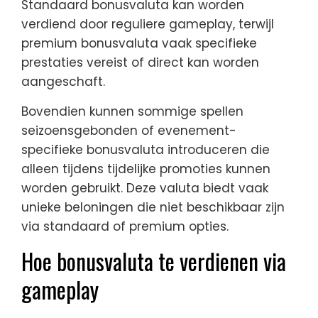
Standaard bonusvaluta kan worden
verdiend door reguliere gameplay, terwijl
premium bonusvaluta vaak specifieke
prestaties vereist of direct kan worden
aangeschaft.
Bovendien kunnen sommige spellen
seizoensgebonden of evenement-
specifieke bonusvaluta introduceren die
alleen tijdens tijdelijke promoties kunnen
worden gebruikt. Deze valuta biedt vaak
unieke beloningen die niet beschikbaar zijn
via standaard of premium opties.
Hoe bonusvaluta te verdienen via
gameplay