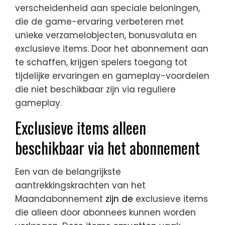
verscheidenheid aan speciale beloningen,
die de game-ervaring verbeteren met
unieke verzamelobjecten, bonusvaluta en
exclusieve items. Door het abonnement aan
te schaffen, krijgen spelers toegang tot
tijdelijke ervaringen en gameplay-voordelen
die niet beschikbaar zijn via reguliere
gameplay.
Exclusieve items alleen
beschikbaar via het abonnement
Een van de belangrijkste
aantrekkingskrachten van het
Maandabonnement
zijn de
exclusieve items
die alleen door abonnees kunnen worden