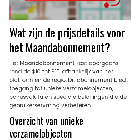
Wat zijn de prijsdetails voor
het Maandabonnement?
Het Maandabonnement kost doorgaans
rond de $10 tot $15, afhankelijk van het
platform en de regio. Dit abonnement biedt
toegang tot unieke verzamelobjecten,
bonusvaluta en speciale beloningen die de
gebruikerservaring verbeteren.
Overzicht van unieke
verzamelobjecten