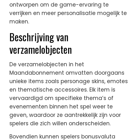
ontworpen om de game-ervaring te
verrijken en meer personalisatie mogelijk te
maken.
Beschrijving van
verzamelobjecten
De verzamelobjecten in het
Maandabonnement omvatten doorgaans
unieke items zoals personage skins, emotes
en thematische accessoires. Elk item is
vervaardigd om specifieke thema’s of
evenementen binnen het spel weer te
geven, waardoor ze aantrekkelijk zijn voor
spelers die zich willen onderscheiden.
Bovendien kunnen spelers bonusvaluta