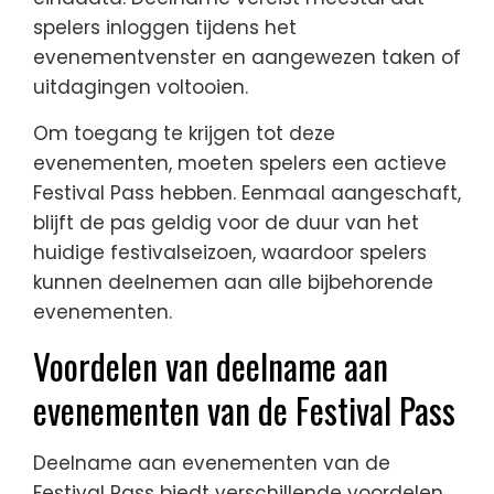
spelers inloggen tijdens het
evenementvenster en aangewezen taken of
uitdagingen voltooien.
Om toegang te krijgen tot deze
evenementen, moeten spelers een actieve
Festival Pass hebben. Eenmaal aangeschaft,
blijft de pas geldig voor de duur van het
huidige festivalseizoen, waardoor spelers
kunnen deelnemen aan alle bijbehorende
evenementen.
Voordelen van deelname aan
evenementen van de Festival Pass
Deelname aan evenementen van de
Festival Pass biedt verschillende voordelen,