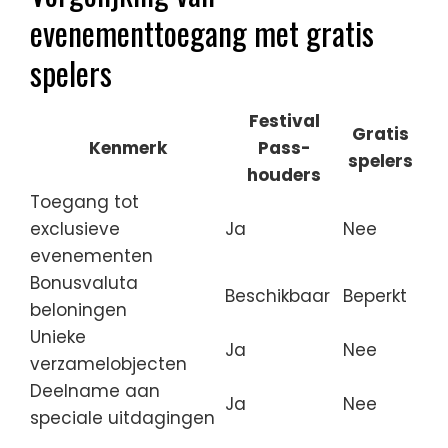
evenementtoegang met gratis
spelers
Festival
Gratis
Kenmerk
Pass-
spelers
houders
Toegang tot
exclusieve
Ja
Nee
evenementen
Bonusvaluta
Beschikbaar
Beperkt
beloningen
Unieke
Ja
Nee
verzamelobjecten
Deelname aan
Ja
Nee
speciale uitdagingen