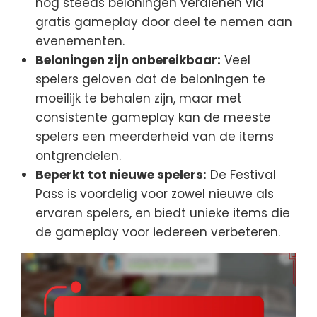
nog steeds beloningen verdienen via
gratis gameplay door deel te nemen aan
evenementen.
Beloningen zijn onbereikbaar:
Veel
spelers geloven dat de beloningen te
moeilijk te behalen zijn, maar met
consistente gameplay kan de meeste
spelers een meerderheid van de items
ontgrendelen.
Beperkt tot nieuwe spelers:
De Festival
Pass is voordelig voor zowel nieuwe als
ervaren spelers, en biedt unieke items die
de gameplay voor iedereen verbeteren.