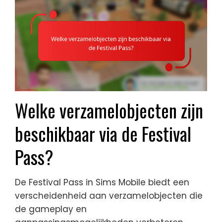
Welke verzamelobjecten zijn
beschikbaar via de Festival
Pass?
De Festival Pass in Sims Mobile biedt een
verscheidenheid aan verzamelobjecten die
de gameplay en