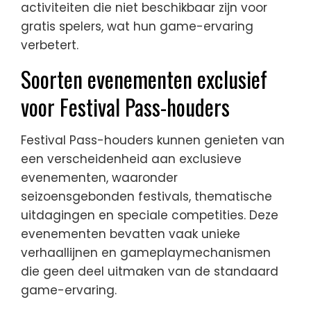
activiteiten die niet beschikbaar zijn voor
gratis spelers, wat hun game-ervaring
verbetert.
Soorten evenementen exclusief
voor Festival Pass-houders
Festival Pass-houders kunnen genieten van
een verscheidenheid aan exclusieve
evenementen, waaronder
seizoensgebonden festivals, thematische
uitdagingen en speciale competities. Deze
evenementen bevatten vaak unieke
verhaallijnen en gameplaymechanismen
die geen deel uitmaken van de standaard
game-ervaring.