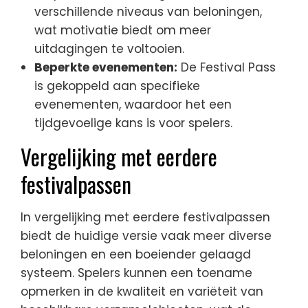
verschillende niveaus van beloningen,
wat motivatie biedt om meer
uitdagingen te voltooien.
Beperkte evenementen:
De Festival Pass
is gekoppeld aan specifieke
evenementen, waardoor het een
tijdgevoelige kans is voor spelers.
Vergelijking met eerdere
festivalpassen
In vergelijking met eerdere festivalpassen
biedt de huidige versie vaak meer diverse
beloningen en een boeiender gelaagd
systeem. Spelers kunnen een toename
opmerken in de kwaliteit en variëteit van