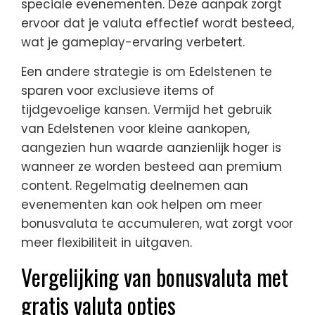
speciale evenementen. Deze aanpak zorgt
ervoor dat je valuta effectief wordt besteed,
wat je gameplay-ervaring verbetert.
Een andere strategie is om Edelstenen te
sparen voor exclusieve items of
tijdgevoelige kansen. Vermijd het gebruik
van Edelstenen voor kleine aankopen,
aangezien hun waarde aanzienlijk hoger is
wanneer ze worden besteed aan premium
content. Regelmatig deelnemen aan
evenementen kan ook helpen om meer
bonusvaluta te accumuleren, wat zorgt voor
meer flexibiliteit in uitgaven.
Vergelijking van bonusvaluta met
gratis valuta opties