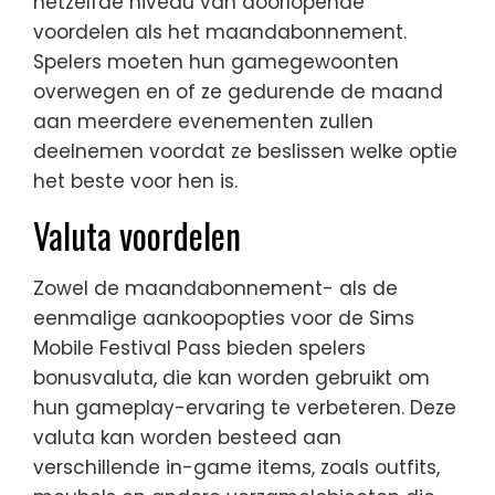
hetzelfde niveau van doorlopende
voordelen als het maandabonnement.
Spelers moeten hun gamegewoonten
overwegen en of ze gedurende de maand
aan meerdere evenementen zullen
deelnemen voordat ze beslissen welke optie
het beste voor hen is.
Valuta voordelen
Zowel de maandabonnement- als de
eenmalige aankoopopties voor de Sims
Mobile Festival Pass bieden spelers
bonusvaluta, die kan worden gebruikt om
hun gameplay-ervaring te verbeteren. Deze
valuta kan worden besteed aan
verschillende in-game items, zoals outfits,