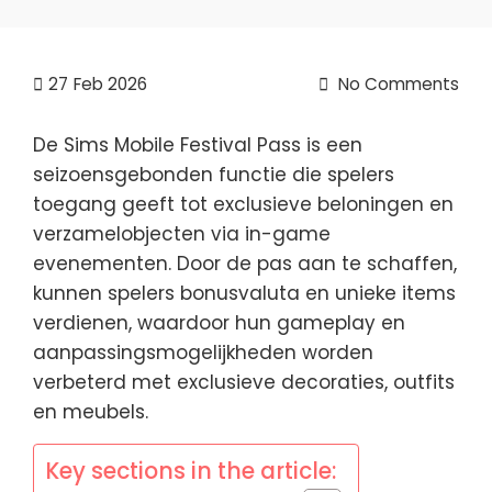
27
Feb 2026
No Comments
De Sims Mobile Festival Pass is een
seizoensgebonden functie die spelers
toegang geeft tot exclusieve beloningen en
verzamelobjecten via in-game
evenementen. Door de pas aan te schaffen,
kunnen spelers bonusvaluta en unieke items
verdienen, waardoor hun gameplay en
aanpassingsmogelijkheden worden
verbeterd met exclusieve decoraties, outfits
en meubels.
Key sections in the article: